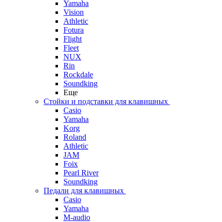
Yamaha
Vision
Athletic
Fotura
Flight
Fleet
NUX
Rin
Rockdale
Soundking
Еще
Стойки и подставки для клавишных
Casio
Yamaha
Korg
Roland
Athletic
JAM
Foix
Pearl River
Soundking
Педали для клавишных
Casio
Yamaha
M-audio