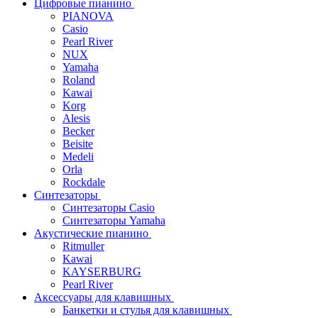
Цифровые пианино
PIANOVA
Casio
Pearl River
NUX
Yamaha
Roland
Kawai
Korg
Alesis
Becker
Beisite
Medeli
Orla
Rockdale
Синтезаторы
Синтезаторы Casio
Синтезаторы Yamaha
Акустические пианино
Ritmuller
Kawai
KAYSERBURG
Pearl River
Аксессуары для клавишных
Банкетки и стулья для клавишных