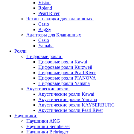
Vision
Roland
Pearl River
Чехлы, накидки для клавишных
Casio
BagSy
Адаптеры для Клавишных
Casio
Yamaha
Рояли
Цифровые рояли
Цифровые рояли Kawai
Цифровые рояли Kurzweil
Цифровые рояли Pearl River
Цифровые рояли PIANOVA
Цифровые рояли Yamaha
Акустические рояли
Акустические рояли Kawai
Акустические рояли Yamaha
Акустические рояли KAYSERBURG
Акустические рояли Pearl River
Наушники
Наушники AKG
Наушники Sennheiser
Наушники Behringer