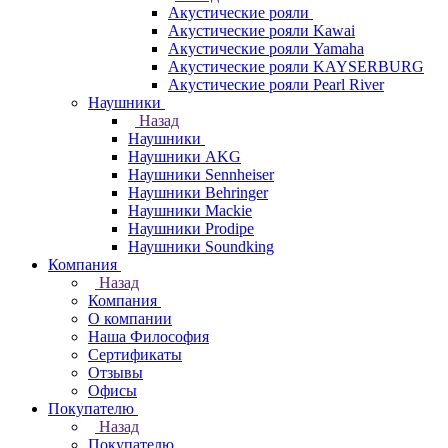
Акустические рояли
Акустические рояли Kawai
Акустические рояли Yamaha
Акустические рояли KAYSERBURG
Акустические рояли Pearl River
Наушники
Назад
Наушники
Наушники AKG
Наушники Sennheiser
Наушники Behringer
Наушники Mackie
Наушники Prodipe
Наушники Soundking
Компания
Назад
Компания
О компании
Наша Философия
Сертификаты
Отзывы
Офисы
Покупателю
Назад
Покупателю