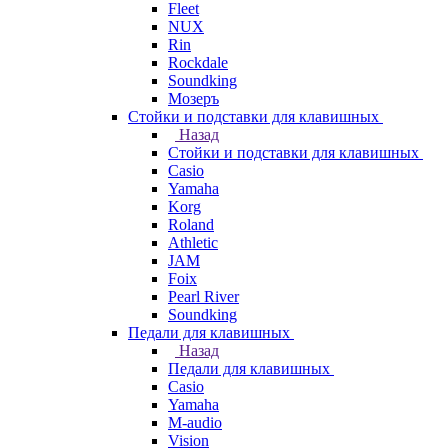
Fleet
NUX
Rin
Rockdale
Soundking
Мозеръ
Стойки и подставки для клавишных
Назад
Стойки и подставки для клавишных
Casio
Yamaha
Korg
Roland
Athletic
JAM
Foix
Pearl River
Soundking
Педали для клавишных
Назад
Педали для клавишных
Casio
Yamaha
M-audio
Vision