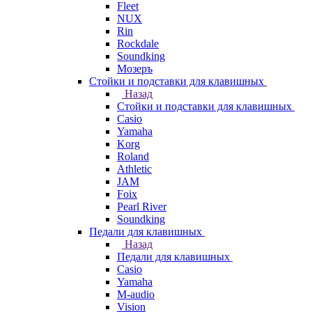
Fleet
NUX
Rin
Rockdale
Soundking
Мозеръ
Стойки и подставки для клавишных
Назад
Стойки и подставки для клавишных
Casio
Yamaha
Korg
Roland
Athletic
JAM
Foix
Pearl River
Soundking
Педали для клавишных
Назад
Педали для клавишных
Casio
Yamaha
M-audio
Vision