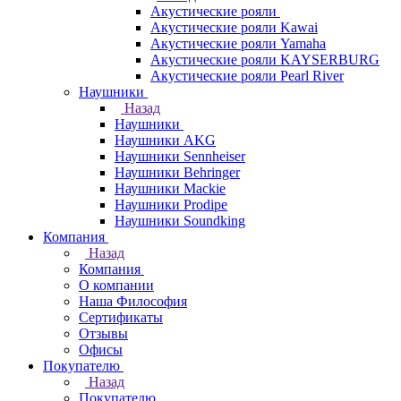
Акустические рояли
Акустические рояли Kawai
Акустические рояли Yamaha
Акустические рояли KAYSERBURG
Акустические рояли Pearl River
Наушники
Назад
Наушники
Наушники AKG
Наушники Sennheiser
Наушники Behringer
Наушники Mackie
Наушники Prodipe
Наушники Soundking
Компания
Назад
Компания
О компании
Наша Философия
Сертификаты
Отзывы
Офисы
Покупателю
Назад
Покупателю