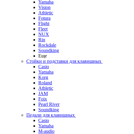
Yamaha
Vision
Athletic
Fotura
Flight
Fleet
NUX
Rin
Rockdale
Soundking
Еще
Стойки и подставки для клавишных
Casio
Yamaha
Korg
Roland
Athletic
JAM
Foix
Pearl River
Soundking
Педали для клавишных
Casio
Yamaha
M-audio