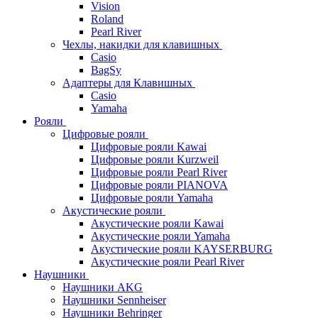
Vision
Roland
Pearl River
Чехлы, накидки для клавишных
Casio
BagSy
Адаптеры для Клавишных
Casio
Yamaha
Рояли
Цифровые рояли
Цифровые рояли Kawai
Цифровые рояли Kurzweil
Цифровые рояли Pearl River
Цифровые рояли PIANOVA
Цифровые рояли Yamaha
Акустические рояли
Акустические рояли Kawai
Акустические рояли Yamaha
Акустические рояли KAYSERBURG
Акустические рояли Pearl River
Наушники
Наушники AKG
Наушники Sennheiser
Наушники Behringer