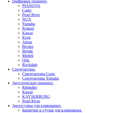
Цифровые пианино
PIANOVA
Casio
Pearl River
NUX
Yamaha
Roland
Kawai
Korg
Alesis
Becker
Beisite
Medeli
Orla
Rockdale
Синтезаторы
Синтезаторы Casio
Синтезаторы Yamaha
Акустические пианино
Ritmuller
Kawai
KAYSERBURG
Pearl River
Аксессуары для клавишных
Банкетки и стулья для клавишных