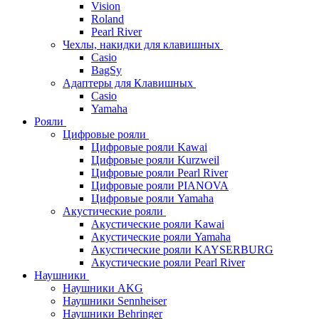
Vision
Roland
Pearl River
Чехлы, накидки для клавишных
Casio
BagSy
Адаптеры для Клавишных
Casio
Yamaha
Рояли
Цифровые рояли
Цифровые рояли Kawai
Цифровые рояли Kurzweil
Цифровые рояли Pearl River
Цифровые рояли PIANOVA
Цифровые рояли Yamaha
Акустические рояли
Акустические рояли Kawai
Акустические рояли Yamaha
Акустические рояли KAYSERBURG
Акустические рояли Pearl River
Наушники
Наушники AKG
Наушники Sennheiser
Наушники Behringer