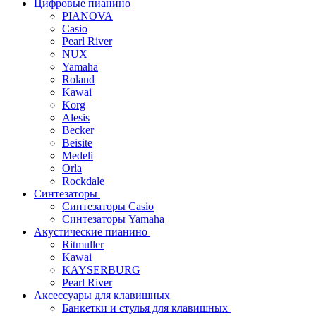
Цифровые пианино
PIANOVA
Casio
Pearl River
NUX
Yamaha
Roland
Kawai
Korg
Alesis
Becker
Beisite
Medeli
Orla
Rockdale
Синтезаторы
Синтезаторы Casio
Синтезаторы Yamaha
Акустические пианино
Ritmuller
Kawai
KAYSERBURG
Pearl River
Аксессуары для клавишных
Банкетки и стулья для клавишных