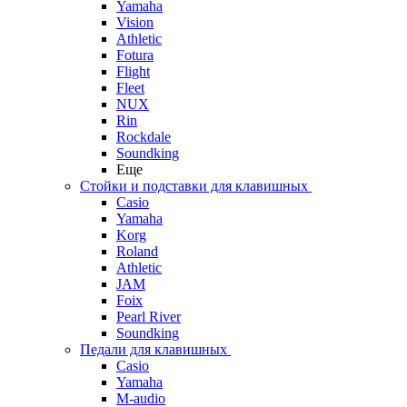
Yamaha
Vision
Athletic
Fotura
Flight
Fleet
NUX
Rin
Rockdale
Soundking
Еще
Стойки и подставки для клавишных
Casio
Yamaha
Korg
Roland
Athletic
JAM
Foix
Pearl River
Soundking
Педали для клавишных
Casio
Yamaha
M-audio