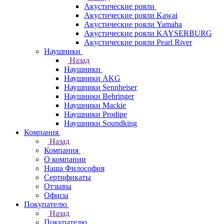
Акустические рояли
Акустические рояли Kawai
Акустические рояли Yamaha
Акустические рояли KAYSERBURG
Акустические рояли Pearl River
Наушники
Назад
Наушники
Наушники AKG
Наушники Sennheiser
Наушники Behringer
Наушники Mackie
Наушники Prodipe
Наушники Soundking
Компания
Назад
Компания
О компании
Наша Философия
Сертификаты
Отзывы
Офисы
Покупателю
Назад
Покупателю