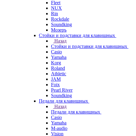
Fleet
NUX
Rin
Rockdale
Soundking
Мозеръ
Стойки и подставки для клавишных
Назад
Стойки и подставки для клавишных
Casio
Yamaha
Korg
Roland
Athletic
JAM
Foix
Pearl River
Soundking
Педали для клавишных
Назад
Педали для клавишных
Casio
Yamaha
M-audio
Vision