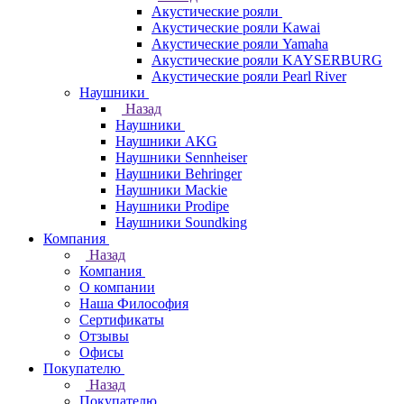
Акустические рояли
Акустические рояли Kawai
Акустические рояли Yamaha
Акустические рояли KAYSERBURG
Акустические рояли Pearl River
Наушники
Назад
Наушники
Наушники AKG
Наушники Sennheiser
Наушники Behringer
Наушники Mackie
Наушники Prodipe
Наушники Soundking
Компания
Назад
Компания
О компании
Наша Философия
Сертификаты
Отзывы
Офисы
Покупателю
Назад
Покупателю