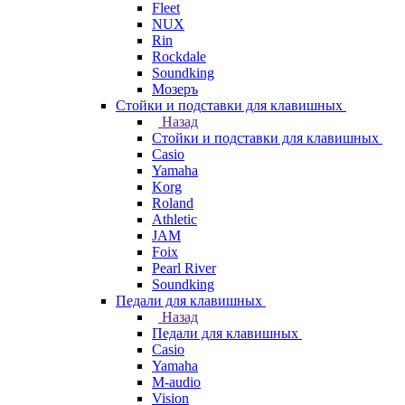
Fleet
NUX
Rin
Rockdale
Soundking
Мозеръ
Стойки и подставки для клавишных
Назад
Стойки и подставки для клавишных
Casio
Yamaha
Korg
Roland
Athletic
JAM
Foix
Pearl River
Soundking
Педали для клавишных
Назад
Педали для клавишных
Casio
Yamaha
M-audio
Vision