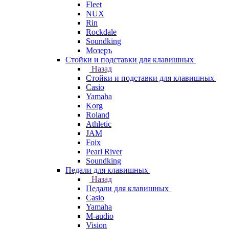
Fleet
NUX
Rin
Rockdale
Soundking
Мозеръ
Стойки и подставки для клавишных
Назад
Стойки и подставки для клавишных
Casio
Yamaha
Korg
Roland
Athletic
JAM
Foix
Pearl River
Soundking
Педали для клавишных
Назад
Педали для клавишных
Casio
Yamaha
M-audio
Vision