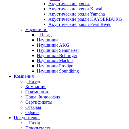
Акустические рояли
Акустические рояли Kawai
Акустические рояли Yamaha
Акустические рояли KAYSERBURG
Акустические рояли Pearl River
Наушники
Назад
Наушники
Наушники AKG
Наушники Sennheiser
Наушники Behringer
Наушники Mackie
Наушники Prodipe
Наушники Soundking
Компания
Назад
Компания
О компании
Наша Философия
Сертификаты
Отзывы
Офисы
Покупателю
Назад
Покупателю