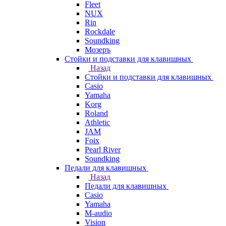
Fleet
NUX
Rin
Rockdale
Soundking
Мозеръ
Стойки и подставки для клавишных
Назад
Стойки и подставки для клавишных
Casio
Yamaha
Korg
Roland
Athletic
JAM
Foix
Pearl River
Soundking
Педали для клавишных
Назад
Педали для клавишных
Casio
Yamaha
M-audio
Vision