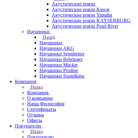
Акустические рояли
Акустические рояли Kawai
Акустические рояли Yamaha
Акустические рояли KAYSERBURG
Акустические рояли Pearl River
Наушники
Назад
Наушники
Наушники AKG
Наушники Sennheiser
Наушники Behringer
Наушники Mackie
Наушники Prodipe
Наушники Soundking
Компания
Назад
Компания
О компании
Наша Философия
Сертификаты
Отзывы
Офисы
Покупателю
Назад
Покупателю