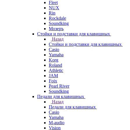
Fleet
NUX
Rin
Rockdale
Soundking
Мозеръ
Стойки и подставки для клавишных
Назад
Стойки и подставки для клавишных
Casio
Yamaha
Korg
Roland
Athletic
JAM
Foix
Pearl River
Soundking
Педали для клавишных
Назад
Педали для клавишных
Casio
Yamaha
M-audio
Vision