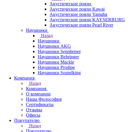
Акустические рояли
Акустические рояли Kawai
Акустические рояли Yamaha
Акустические рояли KAYSERBURG
Акустические рояли Pearl River
Наушники
Назад
Наушники
Наушники AKG
Наушники Sennheiser
Наушники Behringer
Наушники Mackie
Наушники Prodipe
Наушники Soundking
Компания
Назад
Компания
О компании
Наша Философия
Сертификаты
Отзывы
Офисы
Покупателю
Назад
Покупателю