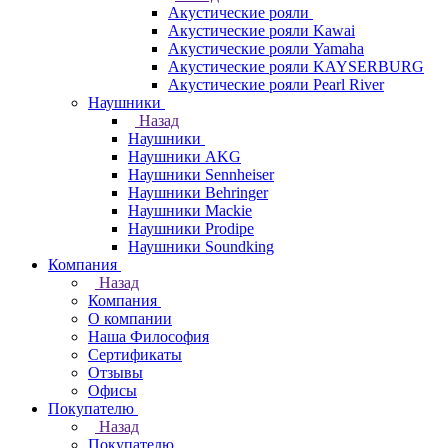
Акустические рояли
Акустические рояли Kawai
Акустические рояли Yamaha
Акустические рояли KAYSERBURG
Акустические рояли Pearl River
Наушники
Назад
Наушники
Наушники AKG
Наушники Sennheiser
Наушники Behringer
Наушники Mackie
Наушники Prodipe
Наушники Soundking
Компания
Назад
Компания
О компании
Наша Философия
Сертификаты
Отзывы
Офисы
Покупателю
Назад
Покупателю