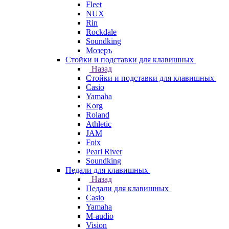
Fleet
NUX
Rin
Rockdale
Soundking
Мозеръ
Стойки и подставки для клавишных
Назад
Стойки и подставки для клавишных
Casio
Yamaha
Korg
Roland
Athletic
JAM
Foix
Pearl River
Soundking
Педали для клавишных
Назад
Педали для клавишных
Casio
Yamaha
M-audio
Vision