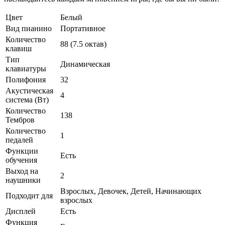
Цвет
Белый
Вид пианино
Портативное
Количество
88 (7.5 октав)
клавиш
Тип
Динамическая
клавиатуры
Полифония
32
Акустическая
4
система (Вт)
Количество
138
Тембров
Количество
1
педалей
Функции
Есть
обучения
Выход на
2
наушники
Взрослых, Девочек, Детей, Начинающих
Подходит для
взрослых
Дисплей
Есть
Функция