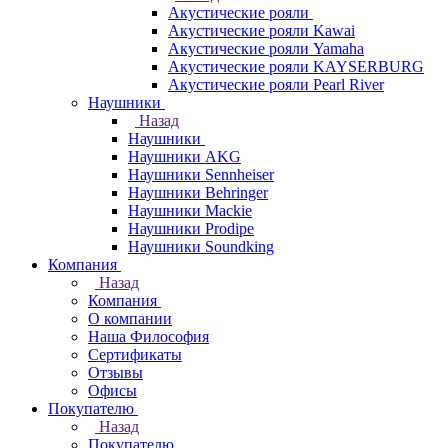
Акустические рояли
Акустические рояли Kawai
Акустические рояли Yamaha
Акустические рояли KAYSERBURG
Акустические рояли Pearl River
Наушники
Назад
Наушники
Наушники AKG
Наушники Sennheiser
Наушники Behringer
Наушники Mackie
Наушники Prodipe
Наушники Soundking
Компания
Назад
Компания
О компании
Наша Философия
Сертификаты
Отзывы
Офисы
Покупателю
Назад
Покупателю