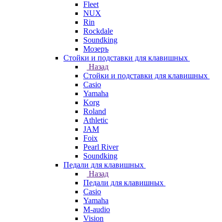
Fleet
NUX
Rin
Rockdale
Soundking
Мозеръ
Стойки и подставки для клавишных
Назад
Стойки и подставки для клавишных
Casio
Yamaha
Korg
Roland
Athletic
JAM
Foix
Pearl River
Soundking
Педали для клавишных
Назад
Педали для клавишных
Casio
Yamaha
M-audio
Vision