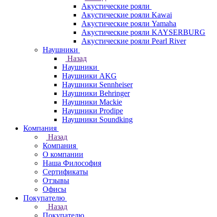
Акустические рояли
Акустические рояли Kawai
Акустические рояли Yamaha
Акустические рояли KAYSERBURG
Акустические рояли Pearl River
Наушники
Назад
Наушники
Наушники AKG
Наушники Sennheiser
Наушники Behringer
Наушники Mackie
Наушники Prodipe
Наушники Soundking
Компания
Назад
Компания
О компании
Наша Философия
Сертификаты
Отзывы
Офисы
Покупателю
Назад
Покупателю