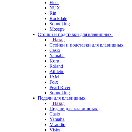
Fleet
NUX
Rin
Rockdale
Soundking
Мозеръ
Стойки и подставки для клавишных
Назад
Стойки и подставки для клавишных
Casio
Yamaha
Korg
Roland
Athletic
JAM
Foix
Pearl River
Soundking
Педали для клавишных
Назад
Педали для клавишных
Casio
Yamaha
M-audio
Vision