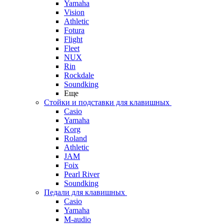
Yamaha
Vision
Athletic
Fotura
Flight
Fleet
NUX
Rin
Rockdale
Soundking
Еще
Стойки и подставки для клавишных
Casio
Yamaha
Korg
Roland
Athletic
JAM
Foix
Pearl River
Soundking
Педали для клавишных
Casio
Yamaha
M-audio