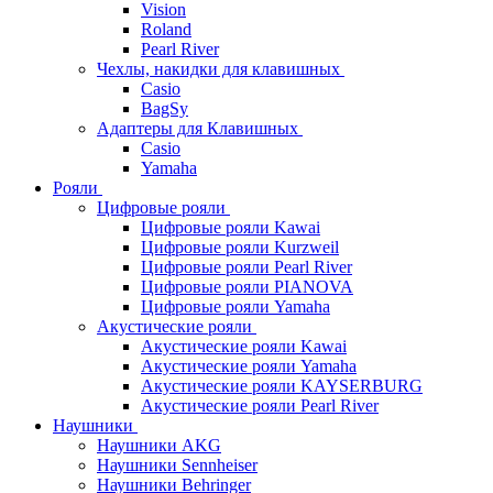
Vision
Roland
Pearl River
Чехлы, накидки для клавишных
Casio
BagSy
Адаптеры для Клавишных
Casio
Yamaha
Рояли
Цифровые рояли
Цифровые рояли Kawai
Цифровые рояли Kurzweil
Цифровые рояли Pearl River
Цифровые рояли PIANOVA
Цифровые рояли Yamaha
Акустические рояли
Акустические рояли Kawai
Акустические рояли Yamaha
Акустические рояли KAYSERBURG
Акустические рояли Pearl River
Наушники
Наушники AKG
Наушники Sennheiser
Наушники Behringer