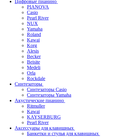
Цифровые пианино
PIANOVA
Casio
Pearl River
NUX
Yamaha
Roland
Kawai
Korg
Alesis
Becker
Beisite
Medeli
Orla
Rockdale
Синтезаторы
Синтезаторы Casio
Синтезаторы Yamaha
Акустические пианино
Ritmuller
Kawai
KAYSERBURG
Pearl River
Аксессуары для клавишных
Банкетки и стулья для клавишных